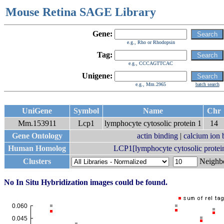
Mouse Retina SAGE Library
Gene:
e.g., Rho or Rhodopsin
Tag:
e.g., CCCAGTTCAC
Unigene:
e.g., Mm.2965
batch search
UniGene
Symbol
Name
Chr
Mm.153911
Lcp1
lymphocyte cytosolic protein 1
14
Gene Ontology
actin binding
|
calcium ion 
Human Homolog
LCP1[lymphocyte cytosolic protein 
Clusters
Neigh
No In Situ Hybridization images could be found.