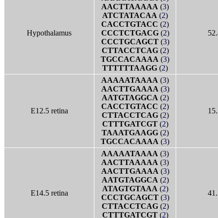
AACTTAAAAA
(
3
)
ATCTATACAA
(
2
)
CACCTGTACC
(
2
)
Hypothalamus
CCCTCTGACG
(
2
)
52.
CCCTGCAGCT
(
3
)
CTTACCTCAG
(
2
)
TGCCACAAAA
(
3
)
TTTTTTAAGG
(
2
)
AAAAATAAAA
(
3
)
AACTTGAAAA
(
3
)
AATGTAGGCA
(
2
)
CACCTGTACC
(
2
)
E12.5 retina
15.
CTTACCTCAG
(
2
)
CTTTGATCGT
(
2
)
TAAATGAAGG
(
2
)
TGCCACAAAA
(
3
)
AAAAATAAAA
(
3
)
AACTTAAAAA
(
3
)
AACTTGAAAA
(
3
)
AATGTAGGCA
(
2
)
ATAGTGTAAA
(
2
)
E14.5 retina
41.
CCCTGCAGCT
(
3
)
CTTACCTCAG
(
2
)
CTTTGATCGT
(
2
)