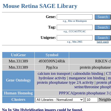
Mouse Retina SAGE Library
Gene:
e.g., Rho or Rhodopsin
Tag:
e.g., CCCAGTTCAC
Unigene:
e.g., Mm.2965
batch search
UniGene
Symbol
Mm.331389
4930599N24Rik
RIKEN c
Mm.331389
Ppp3ca
protein phosphatase 
calcium ion transport
|
calmodulin binding
|
CTD
hydrolase activity
|
manganese ion binding
|
m
Gene Ontology
protein phosphatase type 2A activity
|
protein p
serine/threonine phosp
Human Homolog
PPP3CA[protein phosphatase 3 (fo
Clusters
Neigh
No In Situ Hybridization images could be found.