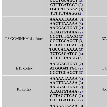
CCCTGCAGCT
(
3
)
CTTTGATCGT
(
2
)
TGCCACAAAA
(
3
)
TTTTTTAAGG
(
2
)
AAAAATAAAA
(
3
)
AACTTAAAAA
(
3
)
AAGGACTGAT
(
2
)
ATAGTGTAAA
(
2
)
CCCTCTGACG
(
2
)
P8 GC+SHH+1d culture
37.
CCCTGCAGCT
(
3
)
CTTACCTCAG
(
2
)
TGCCACAAAA
(
3
)
TGTGACATCC
(
4
)
TTTTTTAAGG
(
2
)
AAGGACTGAT
(
2
)
E15 cortex
ATGGGATTGC
(
2
)
14.
CCCTGCAGCT
(
3
)
AAAAATAAAA
(
3
)
AACTTAAAAA
(
3
)
AAGGACTGAT
(
2
)
P1 cortex
45.
ATAGTGTAAA
(
2
)
CTTACCTCAG
(
2
)
CTTTGATCGT
(
2
)
AAAAATAAAA
(
3
)