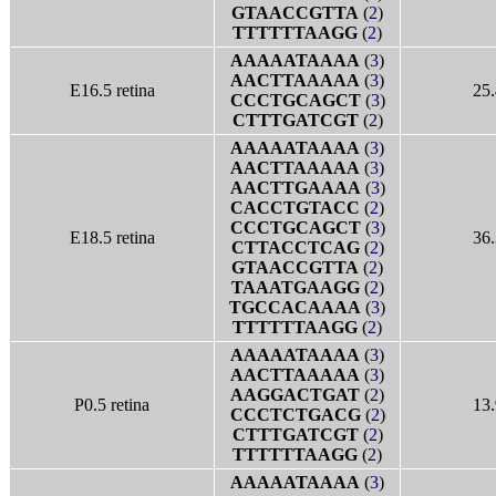
GTAACCGTTA
(
2
)
TTTTTTAAGG
(
2
)
AAAAATAAAA
(
3
)
AACTTAAAAA
(
3
)
E16.5 retina
25.
CCCTGCAGCT
(
3
)
CTTTGATCGT
(
2
)
AAAAATAAAA
(
3
)
AACTTAAAAA
(
3
)
AACTTGAAAA
(
3
)
CACCTGTACC
(
2
)
CCCTGCAGCT
(
3
)
E18.5 retina
36.
CTTACCTCAG
(
2
)
GTAACCGTTA
(
2
)
TAAATGAAGG
(
2
)
TGCCACAAAA
(
3
)
TTTTTTAAGG
(
2
)
AAAAATAAAA
(
3
)
AACTTAAAAA
(
3
)
AAGGACTGAT
(
2
)
P0.5 retina
13.
CCCTCTGACG
(
2
)
CTTTGATCGT
(
2
)
TTTTTTAAGG
(
2
)
AAAAATAAAA
(
3
)