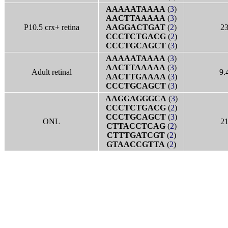
AAAAATAAAA
(
3
)
AACTTAAAAA
(
3
)
P10.5 crx+ retina
AAGGACTGAT
(
2
)
2
CCCTCTGACG
(
2
)
CCCTGCAGCT
(
3
)
AAAAATAAAA
(
3
)
AACTTAAAAA
(
3
)
Adult retinal
9.
AACTTGAAAA
(
3
)
CCCTGCAGCT
(
3
)
AAGGAGGGCA
(
3
)
CCCTCTGACG
(
2
)
CCCTGCAGCT
(
3
)
ONL
2
CTTACCTCAG
(
2
)
CTTTGATCGT
(
2
)
GTAACCGTTA
(
2
)