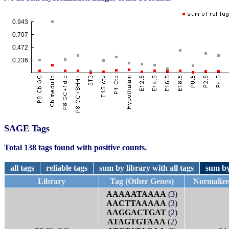
SAGE Tags
Total 138 tags found with positive counts.
all tags
reliable tags
sum by library with all tags
sum by
Library
Tag (Other Genes)
Normaliz
AAAAATAAAA
(
3
)
AACTTAAAAA
(
3
)
AAGGACTGAT
(
2
)
ATAGTGTAAA
(
2
)