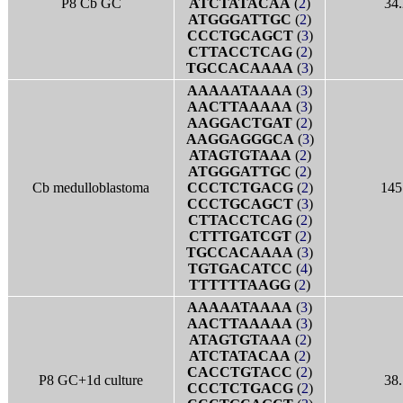
P8 Cb GC
ATCTATACAA
(
2
)
34.
ATGGGATTGC
(
2
)
CCCTGCAGCT
(
3
)
CTTACCTCAG
(
2
)
TGCCACAAAA
(
3
)
AAAAATAAAA
(
3
)
AACTTAAAAA
(
3
)
AAGGACTGAT
(
2
)
AAGGAGGGCA
(
3
)
ATAGTGTAAA
(
2
)
ATGGGATTGC
(
2
)
Cb medulloblastoma
CCCTCTGACG
(
2
)
145
CCCTGCAGCT
(
3
)
CTTACCTCAG
(
2
)
CTTTGATCGT
(
2
)
TGCCACAAAA
(
3
)
TGTGACATCC
(
4
)
TTTTTTAAGG
(
2
)
AAAAATAAAA
(
3
)
AACTTAAAAA
(
3
)
ATAGTGTAAA
(
2
)
ATCTATACAA
(
2
)
CACCTGTACC
(
2
)
P8 GC+1d culture
38.
CCCTCTGACG
(
2
)