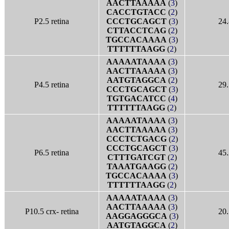
AACTTAAAAA
(
3
)
CACCTGTACC
(
2
)
P2.5 retina
CCCTGCAGCT
(
3
)
24.
CTTACCTCAG
(
2
)
TGCCACAAAA
(
3
)
TTTTTTAAGG
(
2
)
AAAAATAAAA
(
3
)
AACTTAAAAA
(
3
)
AATGTAGGCA
(
2
)
P4.5 retina
29.
CCCTGCAGCT
(
3
)
TGTGACATCC
(
4
)
TTTTTTAAGG
(
2
)
AAAAATAAAA
(
3
)
AACTTAAAAA
(
3
)
CCCTCTGACG
(
2
)
CCCTGCAGCT
(
3
)
P6.5 retina
45.
CTTTGATCGT
(
2
)
TAAATGAAGG
(
2
)
TGCCACAAAA
(
3
)
TTTTTTAAGG
(
2
)
AAAAATAAAA
(
3
)
AACTTAAAAA
(
3
)
P10.5 crx- retina
20.
AAGGAGGGCA
(
3
)
AATGTAGGCA
(
2
)