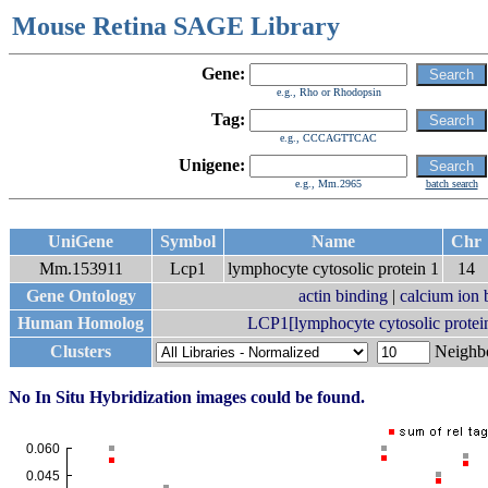
Mouse Retina SAGE Library
Gene:
e.g., Rho or Rhodopsin
Tag:
e.g., CCCAGTTCAC
Unigene:
e.g., Mm.2965
batch search
UniGene
Symbol
Name
Chr
Mm.153911
Lcp1
lymphocyte cytosolic protein 1
14
Gene Ontology
actin binding
|
calcium ion 
Human Homolog
LCP1[lymphocyte cytosolic protein 
Clusters
Neigh
No In Situ Hybridization images could be found.