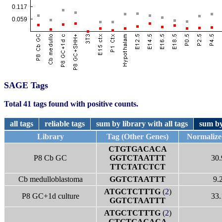
SAGE Tags
Total 41 tags found with positive counts.
all tags
reliable tags
sum by library with all tags
sum by
Library
Tag (Other Genes)
Normaliz
CTGTGACACA
P8 Cb GC
GGTCTAATTT
30.
TTCTATCTCT
Cb medulloblastoma
GGTCTAATTT
9.
ATGCTCTTTG
(
2
)
P8 GC+1d culture
33.
GGTCTAATTT
ATGCTCTTTG
(
2
)
CTGTGACACA