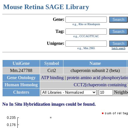
Mouse Retina SAGE Library
Gene:
e.g., Rho or Rhodopsin
Tag:
e.g., CCCAGTTCAC
Unigene:
e.g., Mm.2965
batch search
UniGene
Symbol
Name
Mm.247788
Cct2
chaperonin subunit 2 (beta)
Gene Ontology
ATP binding
|
protein amino acid phosphorylati
Human Homolog
CCT2[chaperonin containing T
Clusters
Neigh
No In Situ Hybridization images could be found.